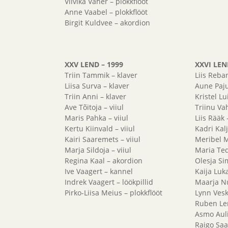
Viivika Vaher – plokkflööt
Anne Vaabel – plokkflööt
Birgit Kuldvee – akordion
XXV LEND – 1999
XXVI LEN
Triin Tammik – klaver
Liis Reba
Liisa Surva – klaver
Aune Paju
Triin Anni – klaver
Kristel Lu
Ave Tõitoja – viiul
Triinu Va
Maris Pahka – viiul
Liis Rääk 
Kertu Kiinvald – viiul
Kadri Kal
Kairi Saaremets – viiul
Meribel 
Marja Sildoja – viiul
Maria Ted
Regina Kaal – akordion
Olesja Sim
Ive Vaagert – kannel
Kaija Luka
Indrek Vaagert – löökpillid
Maarja Nu
Pirko-Liisa Meius – plokkflööt
Lynn Veski
Ruben Le
Asmo Auli
Raigo Saa