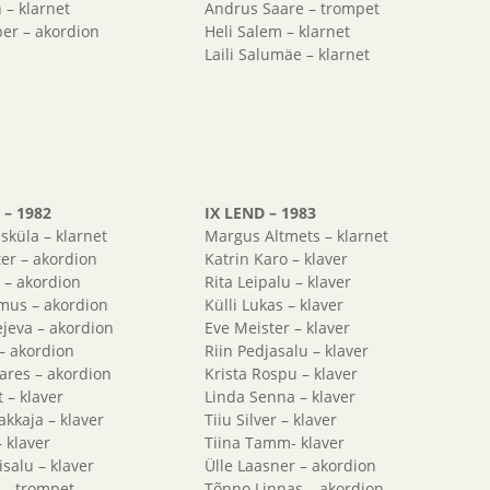
n – klarnet
Andrus Saare – trompet
per – akordion
Heli Salem – klarnet
Laili Salumäe – klarnet
 – 1982
IX LEND – 1983
sküla – klarnet
Margus Altmets – klarnet
er – akordion
Katrin Karo – klaver
l – akordion
Rita Leipalu – klaver
mus – akordion
Külli Lukas – klaver
jeva – akordion
Eve Meister – klaver
 – akordion
Riin Pedjasalu – klaver
ares – akordion
Krista Rospu – klaver
t – klaver
Linda Senna – klaver
kkaja – klaver
Tiiu Silver – klaver
– klaver
Tiina Tamm- klaver
isalu – klaver
Ülle Laasner – akordion
 – trompet
Tõnno Linnas – akordion