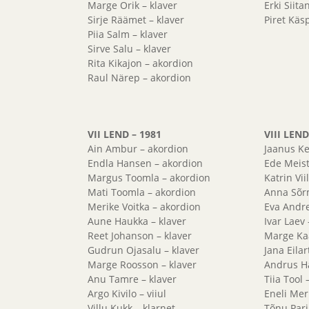
Marge Orik – klaver
Erki Siita
Sirje Räämet – klaver
Piret Käs
Piia Salm – klaver
Sirve Salu – klaver
Rita Kikajon – akordion
Raul Närep – akordion
VII LEND – 1981
VIII LEND
Ain Ambur – akordion
Jaanus Ke
Endla Hansen – akordion
Ede Meist
Margus Toomla – akordion
Katrin Vii
Mati Toomla – akordion
Anna Sõr
Merike Voitka – akordion
Eva Andre
Aune Haukka – klaver
Ivar Laev
Reet Johanson – klaver
Marge Ka
Gudrun Ojasalu – klaver
Jana Eilar
Marge Roosson – klaver
Andrus Ha
Anu Tamre – klaver
Tiia Tool 
Argo Kivilo – viiul
Eneli Mer
Villu Kukk – klarnet
Tõnu Pari