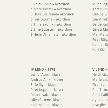
3.Kaldi Kõiva – akordion
Miina Jõgi
4.Mare Köster – akordion
Kersti Kel
5.Helle Laurimaa- akordion
Eike Salu 
6.Ivar Lugima – akordion
Liia Viiro
7.Tiina Saunik – akordion
Gaida Kab
8.Sirje Suuster – akordion
Gersti Ma
9.Helje Väljamats – akordion
Mai Malts
Piret Rõi
Kalmar Ko
Karl Kivi
IV LEND – 1978
V LEND –
Lembi Abel – klaver
Heidi Atso
Andrus Allik – klaver
Marje Lau
Sirje Jõgi – klaver
Piret Lau
Piret Koppel – klaver
Rita Tirm
Riita Liivak – klaver
Reeli Pail
Ülle Lõokene- klaver
Age Rahuo
Kaie Miilen – klaver
Aivo Jõesa