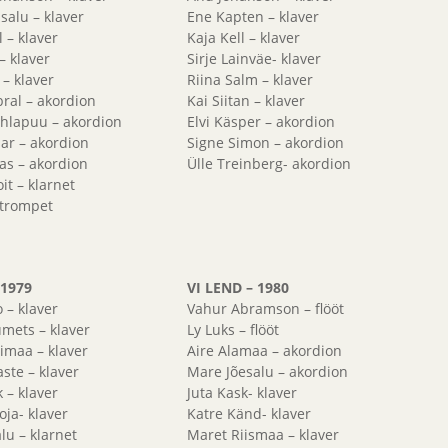
salu – klaver
Ene Kapten – klaver
l – klaver
Kaja Kell – klaver
– klaver
Sirje Lainväe- klaver
k – klaver
Riina Salm – klaver
ral – akordion
Kai Siitan – klaver
hlapuu – akordion
Elvi Käsper – akordion
ar – akordion
Signe Simon – akordion
gas – akordion
Ülle Treinberg- akordion
it – klarnet
 -trompet
 1979
VI LEND – 1980
 – klaver
Vahur Abramson – flööt
mets – klaver
Ly Luks – flööt
rimaa – klaver
Aire Alamaa – akordion
aste – klaver
Mare Jõesalu – akordion
k – klaver
Juta Kask- klaver
ja- klaver
Katre Känd- klaver
lu – klarnet
Maret Riismaa – klaver