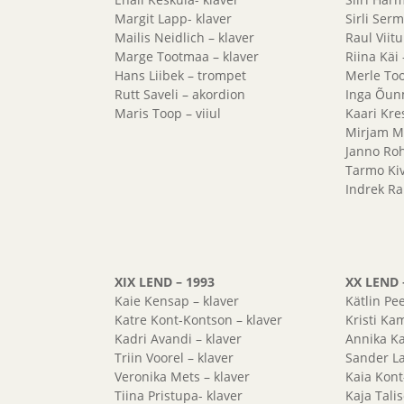
Margit Lapp- klaver
Sirli Ser
Mailis Neidlich – klaver
Raul Viitu
Marge Tootmaa – klaver
Riina Käi
Hans Liibek – trompet
Merle To
Rutt Saveli – akordion
Inga Õun
Maris Toop – viiul
Kaari Kres
Mirjam Mä
Janno Roh
Tarmo Kiv
Indrek Ra
XIX LEND – 1993
XX LEND 
Kaie Kensap – klaver
Kätlin Pee
Katre Kont-Kontson – klaver
Kristi Ka
Kadri Avandi – klaver
Annika Ka
Triin Voorel – klaver
Sander La
Veronika Mets – klaver
Kaia Kont
Tiina Pristupa- klaver
Kaja Talis