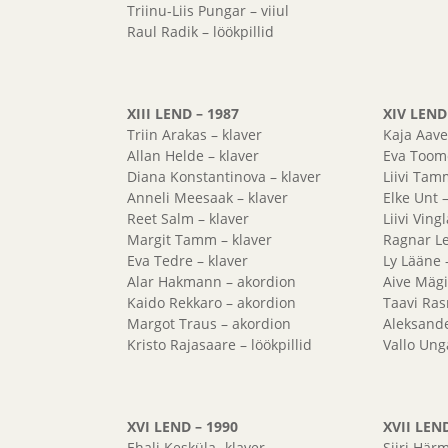
Triinu-Liis Pungar – viiul
Raul Radik – löökpillid
XIII LEND – 1987
XIV LEND
Triin Arakas – klaver
Kaja Aave
Allan Helde – klaver
Eva Toome
Diana Konstantinova – klaver
Liivi Tam
Anneli Meesaak – klaver
Elke Unt –
Reet Salm – klaver
Liivi Ving
Margit Tamm – klaver
Ragnar L
Eva Tedre – klaver
Ly Lääne –
Alar Hakmann – akordion
Aive Mägi
Kaido Rekkaro – akordion
Taavi Ras
Margot Traus – akordion
Aleksand
Kristo Rajasaare – löökpillid
Vallo Unga
XVI LEND – 1990
XVII LEN
Ehali Kesküla- klaver
Siiri Här