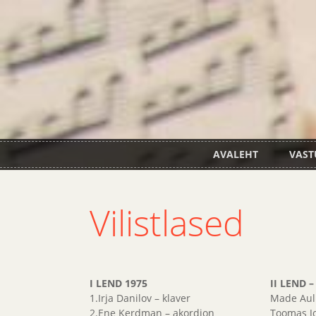
AVALEHT
VAST
Vilistlased
I LEND 1975
II LEND 
1.Irja Danilov – klaver
Made Auli
2.Ene Kerdman – akordion
Toomas Jo