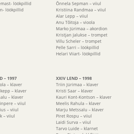
emast- löökpillid
Õnnela Sepman – viiul
n- löökpillid
Kristiina Randmaa – viiul
Alar Lepp – viiul
Anu Tõitoja – vioola
Marko Jürimaa – akordion
Kristjan Jalukse – trompet
Villu Scheler – trompet
Pelle Sarri – löökpillid
Helari Viiart- löökpillid
D – 1997
XXIV LEND – 1998
ola – klaver
Triin Jürimaa – klaver
kepp – klaver
Kristi Saar – klaver
alu – klaver
Kauri Kont-Kontson – klaver
inpere – viiul
Meelis Rahula – klaver
us – viiul
Marju Metssalu – klaver
 – viiul
Piret Rospu – viiul
Laidi Surva – viiul
Tarvo Luide – klarnet