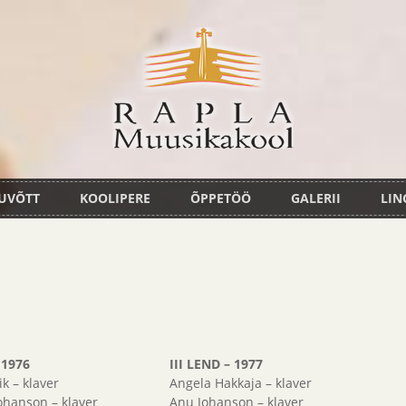
UVÕTT
KOOLIPERE
ÕPPETÖÖ
GALERII
LIN
– 1976
III LEND – 1977
k – klaver
Angela Hakkaja – klaver
hanson – klaver
Anu Johanson – klaver