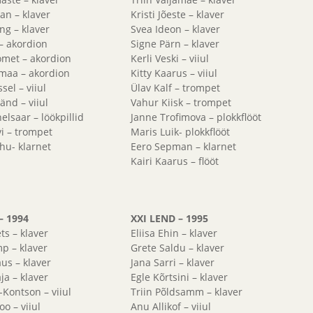
man – klaver
Kristi Jõeste – klaver
ng – klaver
Svea Ideon – klaver
 – akordion
Signe Pärn – klaver
omet – akordion
Kerli Veski – viiul
maa – akordion
Kitty Kaarus – viiul
sel – viiul
Ülav Kalf – trompet
nd – viiul
Vahur Kiisk – trompet
elsaar – löökpillid
Janne Trofimova – plokkflööt
i – trompet
Maris Luik- plokkflööt
hu- klarnet
Eero Sepman – klarnet
Kairi Kaarus – flööt
– 1994
XXI LEND – 1995
ts – klaver
Eliisa Ehin – klaver
mp – klaver
Grete Saldu – klaver
us – klaver
Jana Sarri – klaver
ja – klaver
Egle Kõrtsini – klaver
-Kontson – viiul
Triin Põldsamm – klaver
oo – viiul
Anu Allikof – viiul