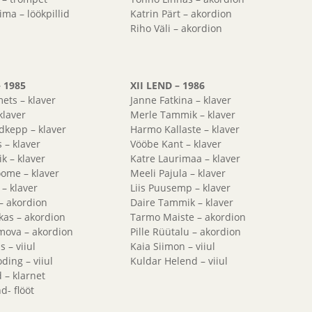
ima – löökpillid
Katrin Pärt – akordion
Riho Väli – akordion
– 1985
XII LEND – 1986
ets – klaver
Janne Fatkina – klaver
klaver
Merle Tammik – klaver
dkepp – klaver
Harmo Kallaste – klaver
 – klaver
Vööbe Kant – klaver
k – klaver
Katre Laurimaa – klaver
ome – klaver
Meeli Pajula – klaver
 – klaver
Liis Puusemp – klaver
 – akordion
Daire Tammik – klaver
kas – akordion
Tarmo Maiste – akordion
imova – akordion
Pille Rüütalu – akordion
 – viiul
Kaia Siimon – viiul
ding – viiul
Kuldar Helend – viiul
 – klarnet
d- flööt