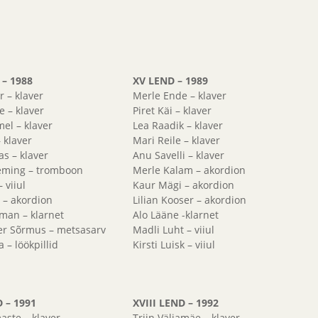
 – 1988
XV LEND – 1989
r – klaver
Merle Ende – klaver
 – klaver
Piret Käi – klaver
mel – klaver
Lea Raadik – klaver
 klaver
Mari Reile – klaver
las – klaver
Anu Savelli – klaver
eming – tromboon
Merle Kalam – akordion
 viiul
Kaur Mägi – akordion
 – akordion
Lilian Kooser – akordion
man – klarnet
Alo Lääne -klarnet
er Sõrmus – metsasarv
Madli Luht – viiul
 – löökpillid
Kirsti Luisk – viiul
D – 1991
XVIII LEND – 1992
maste – klaver
Triin Väljamäe – klaver