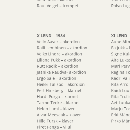
Raul Veigel – trompet
Raivo Lug
X LEND – 1984
XI LEND 
Vello Aaver – akordion
Aune Altm
Raili Lembinen – akordion
Ea Jukk – 
Veiko Lindre – akordion
Signe Kul
Liliana Pukk – akordion
Aita Lukas
Rutt Radik – akordion
Mari Pervi
Jaanika Raudva- akordion
Regina To
Ergo Sale – akordion
Kadri Väli
Heikki Talisoo – akordion
Rita Arro
Pert Hinsberg – klarnet
Kaidi Luu
Hardi Purga – klarnet
Rita Trof
Tarmo Tedre – klarnet
Aet Luukas
Helen Lumi – klaver
Marju Too
Aivar Meesaak – klaver
Erki Mänd
Hille Tursk – klaver
Pirko Män
Piret Panga – viiul