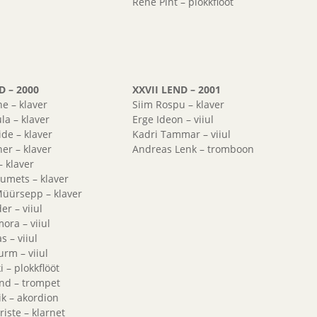
Rene Pint – plokkflööt
D – 2000
XXVII LEND – 2001
ne – klaver
Siim Rospu – klaver
la – klaver
Erge Ideon – viiul
ide – klaver
Kadri Tammar – viiul
her – klaver
Andreas Lenk – tromboon
– klaver
jumets – klaver
Müürsepp – klaver
er – viiul
ora – viiul
s – viiul
rm – viiul
 – plokkflööt
nd – trompet
k – akordion
riste – klarnet