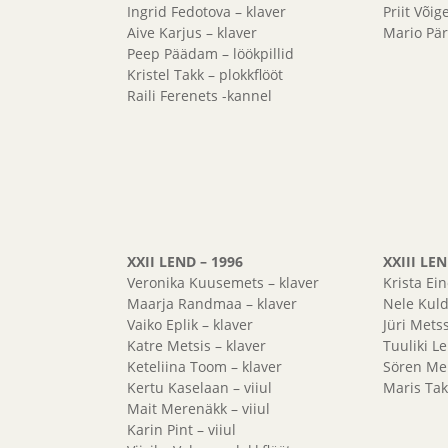
Ingrid Fedotova – klaver
Priit Võig
Aive Karjus – klaver
Mario Pär
Peep Päädam – löökpillid
Kristel Takk – plokkflööt
Raili Ferenets -kannel
XXII LEND – 1996
XXIII LEN
Veronika Kuusemets – klaver
Krista Ein
Maarja Randmaa – klaver
Nele Kuld
Vaiko Eplik – klaver
Jüri Metss
Katre Metsis – klaver
Tuuliki Le
Keteliina Toom – klaver
Sören Mei
Kertu Kaselaan – viiul
Maris Takk
Mait Merenäkk – viiul
Karin Pint – viiul